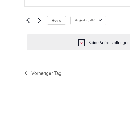
Schlüsselwort
Suche
für
eingeben.
Suche
und
Heute
August 7, 2026
August
nach
Datum
wählen.
Ansichten,
Veranstaltungen
Keine Veranstaltungen
Schlüsselwort.
7,
Navigation
2026
Vorheriger Tag