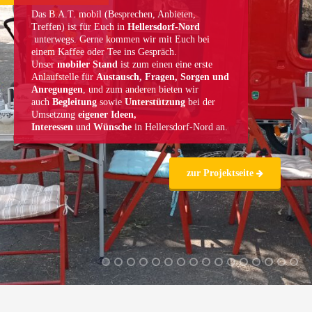
Jugendzentrum
Seit der Neueröffnung im März 2001 sind wir
der Ort,
an dem Ideen sprießen und Talente zum Leben
erweckt werden. Seit 2010 sind wir stolz darauf, die
Trägerschaft dieser einzigartigen Einrichtung zu führen,
welche zuvor bis 2009 in Trägerschaft des
Jugendamtes Marzahn-Hellersdorf war.
zur Einrichtungsseite