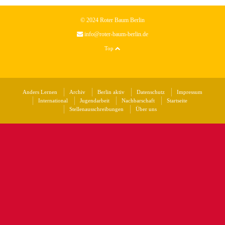
© 2024 Roter Baum Berlin
info@roter-baum-berlin.de
Top
Anders Lernen
Archiv
Berlin aktiv
Datenschutz
Impressum
International
Jugendarbeit
Nachbarschaft
Startseite
Stellenausschreibungen
Über uns