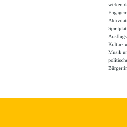
wirken d
Engageme
Aktivitä
Spielplä
Ausflugs
Kultur- 
Musik un
politisc
Bürger:i