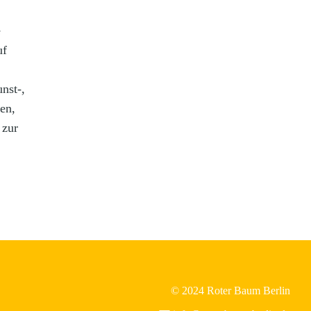
e
uf
nst-,
en,
 zur
© 2024 Roter Baum Berlin