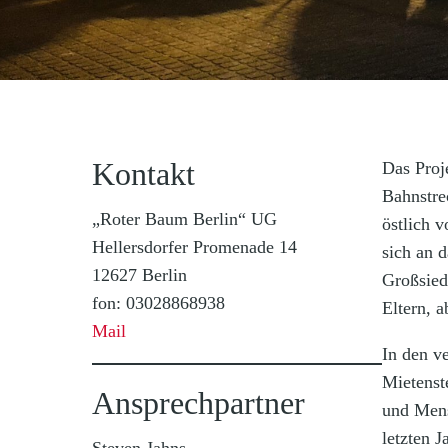
Kontakt
Das Proj
Bahnstre
„Roter Baum Berlin“ UG
östlich 
Hellersdorfer Promenade 14
sich an 
12627 Berlin
Großsied
fon: 03028868938
Eltern, 
Mail
In den v
Mietenst
Ansprechpartner
und Mens
letzten 
Steven Jahns