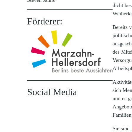
dicht be
Weiherke
Förderer:
Bereits 
politisch
ausgesch
des Mite
Versorgu
Arbeitspl
Aktivitä
Social Media
sich Men
und es g
Angebote
Familien 
Sie sind