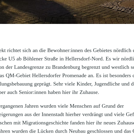
ekt richtet sich an die Bewohner:innen des Gebietes nördlich 
cke U5 ab Böhlener Straße in Hellersdorf-Nord. Es wir nördl
von der Landesgrenze zu Brandenburg begrenzt und westlich sc
das QM-Gebiet Hellersdorfer Promenade an. Es ist besonders 
lungsbebauung geprägt. Sehr viele Kinder, Jugendliche und d
aber auch Senior:innen haben hier ihr Zuhause.
ergangenen Jahren wurden viele Menschen auf Grund der
eigerungen aus der Innenstadt hierher verdrängt und viele Gef
chen mit Migrationsgeschichte fanden hier ihr neues Zuhause
Jahren wurden die Lücken durch Neubau geschlossen und das G