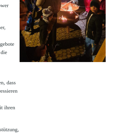
ower
er,
ngebote
 die
en, dass
essieren
t ihren
stützung,