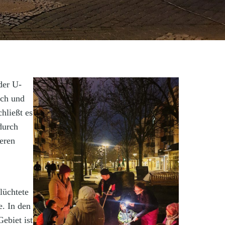
der U-
ich und
hließt es
durch
eren
lüchtete
. In den
ebiet ist