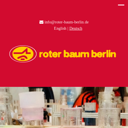
info@roter-baum-berlin.de
English
Deutsch