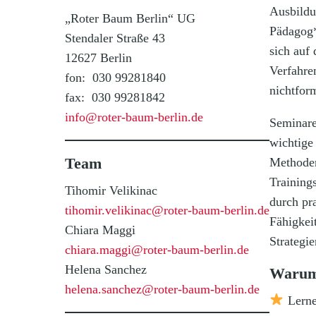
Ausbildu
„Roter Baum Berlin“ UG
Pädagog*
Stendaler Straße 43
sich auf
12627 Berlin
Verfahre
fon: 030 99281840
nichtfor
fax: 030 99281842
info@roter-baum-berlin.de
Seminare
wichtige
Team
Methoden
Training
Tihomir Velikinac
durch pr
tihomir.velikinac@roter-baum-berlin.de
Fähigkei
Chiara Maggi
Strategi
chiara.maggi@roter-baum-berlin.de
Helena Sanchez
Warum
helena.sanchez@roter-baum-berlin.de
Lerne