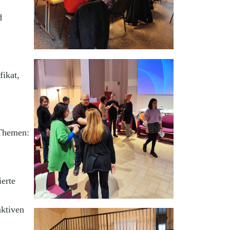
d
fikat,
 Themen:
ierte
aktiven