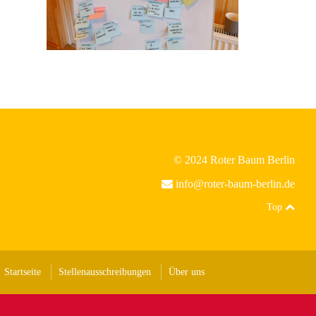
© 2024 Roter Baum Berlin
info@roter-baum-berlin.de
Top
Startseite
Stellenausschreibungen
Über uns