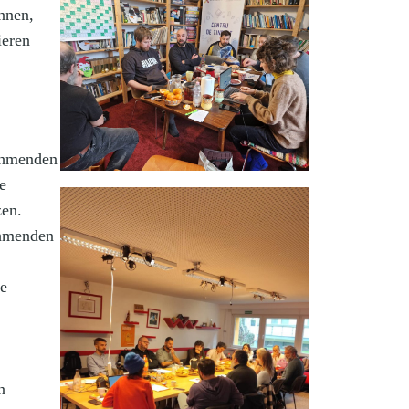
nnen,
ieren
nehmenden
e
zen.
ehmenden
ue
n