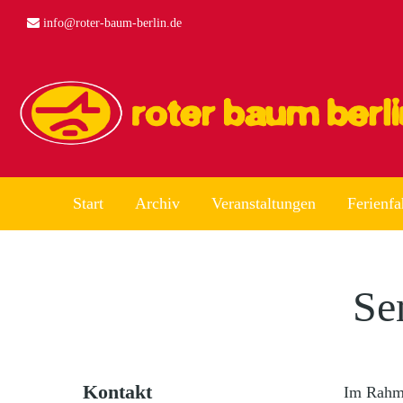
info@roter-baum-berlin.de
Start
Archiv
Veranstaltungen
Ferienfa
Se
Kontakt
Im Rahme