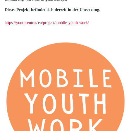
Dieses Projekt befindet sich derzeit in der Umsetzung.
https://youthcentres.eu/project/mobile-youth-work/