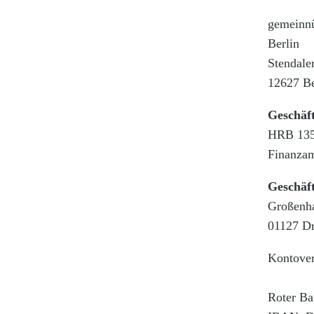
gemeinnü
Berlin
Stendale
12627 Be
Geschäft
HRB 1359
Finanza
Geschäf
Großenha
01127 D
Kontover
Roter B