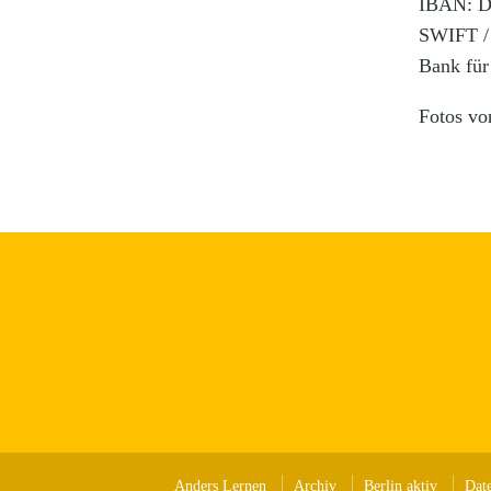
IBAN: D
SWIFT 
Bank für
Fotos vo
Anders Lernen
Archiv
Berlin aktiv
Dat