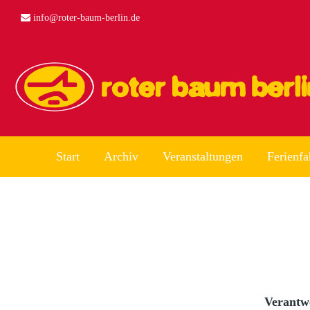
info@roter-baum-berlin.de
Start
Archiv
Veranstaltungen
Ferienfa
Verantw