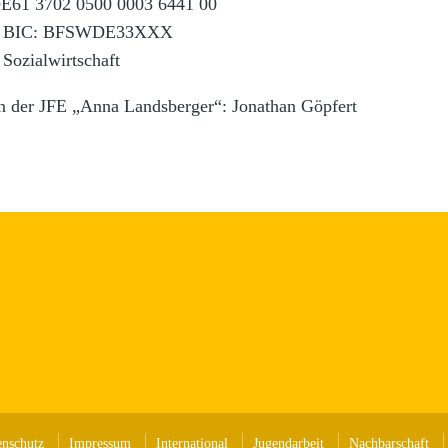
E61 3702 0500 0003 6441 00
/ BIC: BFSWDE33XXX
 Sozialwirtschaft
n der JFE „Anna Landsberger“: Jonathan Göpfert
enschutz
Impressum
International
Jugendarbeit
Nachbarschaft