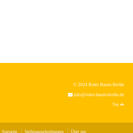
© 2024 Roter Baum Berlin
info@roter-baum-berlin.de
Top
Startseite
Stellenausschreibungen
Über uns