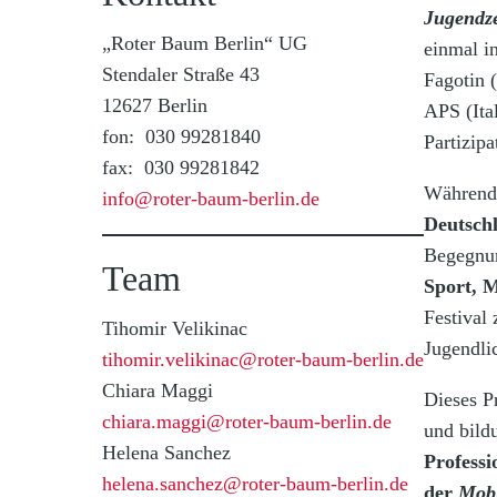
Jugendz
„Roter Baum Berlin“ UG
einmal i
Stendaler Straße 43
Fagotin 
12627 Berlin
APS (Ital
fon: 030 99281840
Partizip
fax: 030 99281842
Während 
info@roter-baum-berlin.de
Deutschl
Begegnun
Team
Sport, M
Festival
Tihomir Velikinac
Jugendli
tihomir.velikinac@roter-baum-berlin.de
Chiara Maggi
Dieses P
chiara.maggi@roter-baum-berlin.de
und bild
Helena Sanchez
Professi
helena.sanchez@roter-baum-berlin.de
der
Mobi