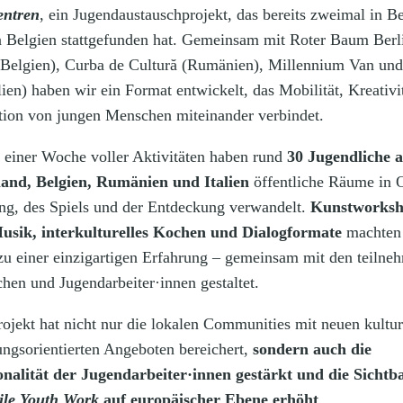
entren
, ein Jugendaustauschprojekt, das bereits zweimal in B
n Belgien stattgefunden hat. Gemeinsam mit Roter Baum Berl
(Belgien), Curba de Cultură (Rumänien), Millennium Van und
ien) haben wir ein Format entwickelt, das Mobilität, Kreativi
ation von jungen Menschen miteinander verbindet.
einer Woche voller Aktivitäten haben rund
30 Jugendliche 
and, Belgien, Rumänien und Italien
öffentliche Räume in O
g, des Spiels und der Entdeckung verwandelt.
Kunstworksh
usik, interkulturelles Kochen und Dialogformate
machten
 zu einer einzigartigen Erfahrung – gemeinsam mit den teiln
chen und Jugendarbeiter·innen gestaltet.
rojekt hat nicht nur die lokalen Communities mit neuen kultur
ungsorientierten Angeboten bereichert,
sondern auch die
onalität der Jugendarbeiter·innen gestärkt und die Sichtb
le Youth Work
auf europäischer Ebene erhöht
.