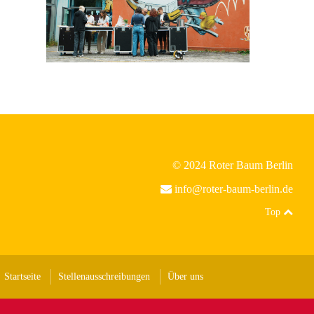
© 2024 Roter Baum Berlin
info@roter-baum-berlin.de
Top
Startseite
Stellenausschreibungen
Über uns