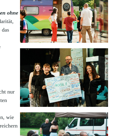
en ohne
arität,
 das
e
cht nur
nten
en, wie
reichern