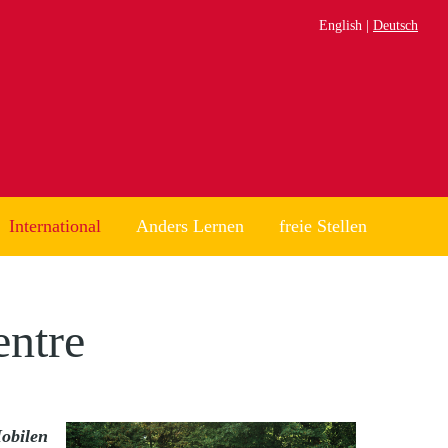
English
Deutsch
International
Anders Lernen
freie Stellen
entre
Mobilen