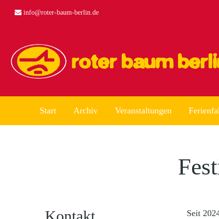
info@roter-baum-berlin.de
Start
Archiv
Veranstaltungen
Ferienfa
Fest
Kontakt
Seit 202