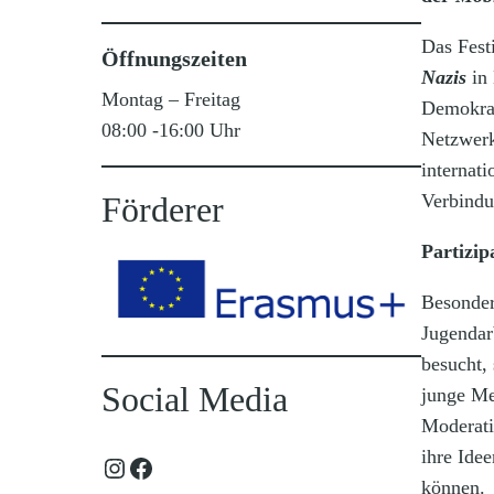
Das Fest
Öffnungszeiten
Nazis
in 
Montag – Freitag
Demokrat
08:00 -16:00 Uhr
Netzwerk
internat
Förderer
Verbindu
Partizip
Besonder
Jugendarb
besucht,
Social Media
junge M
Moderati
ihre Ide
Instagram
Facebook
können.