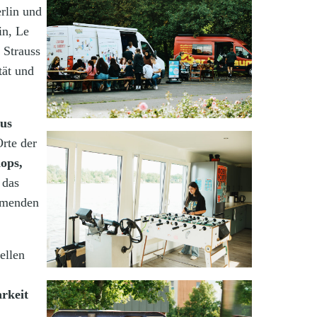
erlin und
in, Le
 Strauss
tät und
aus
rte der
ops,
 das
ehmenden
ellen
arkeit