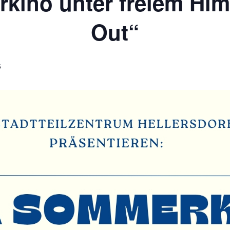
ino unter freiem Hi
Out“
S