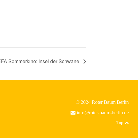
FA Sommerkino: Insel der Schwäne
© 2024 Roter Baum Berlin
info@roter-baum-berlin.de
Top