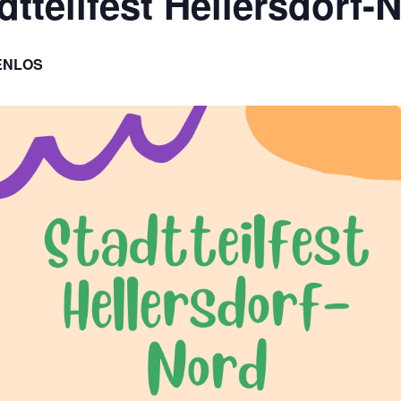
dtteilfest Hellersdorf-
ENLOS