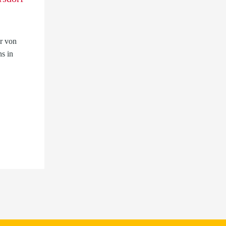
r von
s in