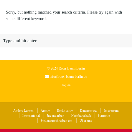
Sorry, but nothing matched your search criteria. Please try again with
some different keywords.
© 2024 Roter Baum Berlin
info@roter-baum-berlin.de
Top
Anders Lernen
Archiv
Berlin aktiv
Datenschutz
Impressum
International
Jugendarbeit
Nachbarschaft
Startseite
Stellenausschreibungen
Über uns