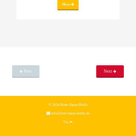
More
Prev
Next
© 2024 Roter Baum Berlin
info@roter-baum-berlin.de
Top