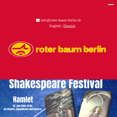
info@roter-baum-berlin.de
English
Deutsch