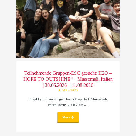
Teilnehmende Gruppen-ESC gesucht: H2O –
HOPE TO OUTSHINE“ – Mussomeli, Italien
| 30.06.2026 – 11.08.2026
4. März 2026
Projekttyp: Freiwillingen-TeamsProjektort: Mussomeli,
ItalienDaten: 30.06.2026 –...
More