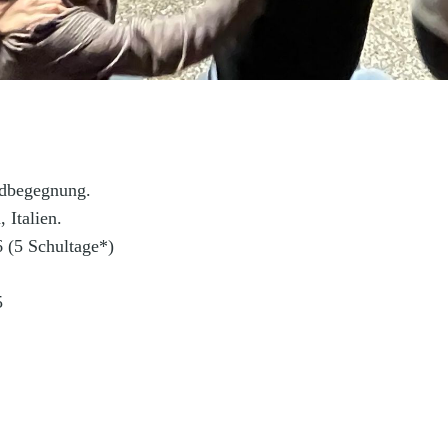
ndbegegnung.
 Italien.
 (5 Schultage*)
5