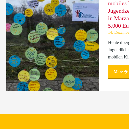
mobiles 
Jugendz
in Marza
5.000 Eu
14. Dezembe
Heute über
Jugendliche
mobilen Kin
More