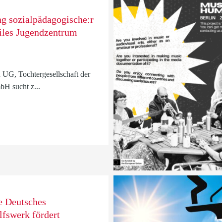
ng sozialpädagogische:r
iles Jugendzentrum
 UG, Tochtergesellschaft der
H sucht z...
e Deutsches
lfswerk fördert