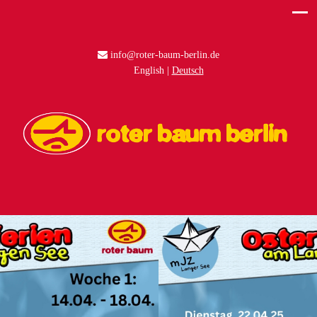
info@roter-baum-berlin.de
English
Deutsch