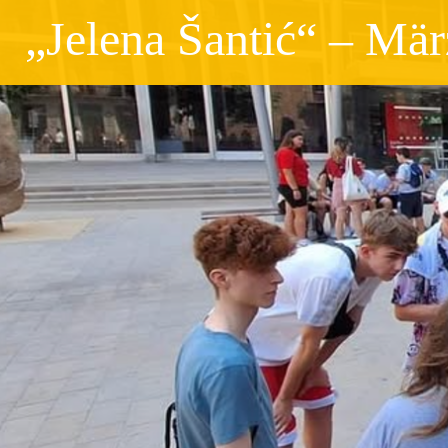
„Jelena Šantić“ – Mär