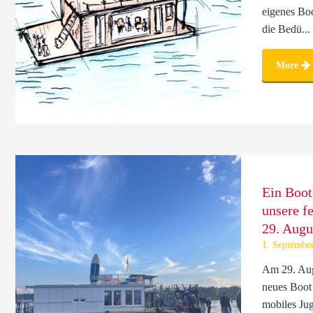
eigenes Boo
die Bedü...
More
Ein Boot
unsere f
29. Augu
1. Septembe
Am 29. Aug
neues Boot 
mobiles Jug