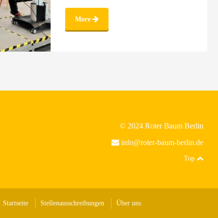
More
© 2024 Roter Baum Berlin
info@roter-baum-berlin.de
Top
Startseite
Stellenausschreibungen
Über uns