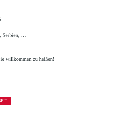
6
, Serbien, …
Sie willkommen zu heißen!
EIT